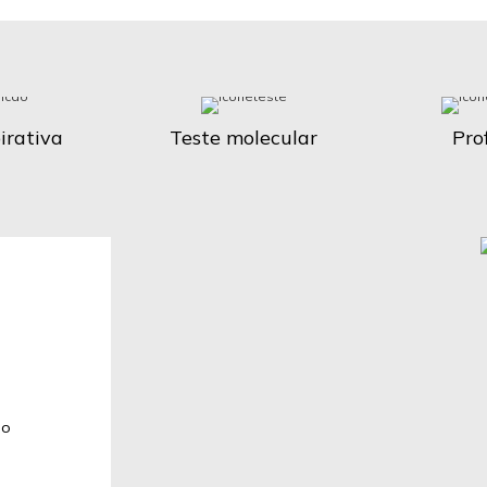
irativa
Teste molecular
Prof
do