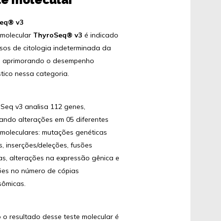
eq® v3
 molecular
ThyroSeq® v3
é indicado
sos de citologia indeterminada da
e, aprimorando o desempenho
tico nessa categoria.
Seq v3 analisa 112 genes,
ando alterações em 05 diferentes
 moleculares: mutações genéticas
s, inserções/deleções, fusões
as, alterações na expressão gênica e
ões no número de cópias
ômicas.
o resultado desse teste molecular é