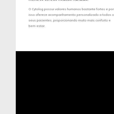
O Cytolog possui valores humanos bastante fortes e por
isso oferece acompanhamento personalizado a todos 
seus pacientes, proporcionando muito mais conforto e
bem-estar.