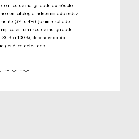
o, o risco de malignidade do nódulo
iano com citologia indeterminada reduz
amente (3% a 4%). Já um resultado
o implica em um risco de malignidade
l (30% a 100%), dependendo da
ão genética detectada.