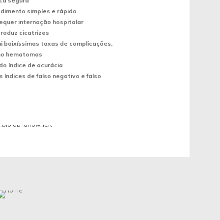
ca segura
dimento simples e rápido
equer internação hospitalar
roduz cicatrizes
i baixíssimas taxas de complicações,
mo hematomas
do índice de acurácia
s índices de falso negativo e falso