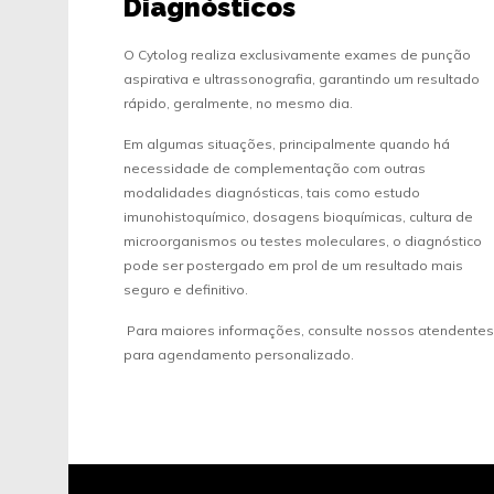
Diagnósticos
O Cytolog realiza exclusivamente exames de punção
aspirativa e ultrassonografia, garantindo um resultado
rápido, geralmente, no mesmo dia.
Em algumas situações, principalmente quando há
necessidade de complementação com outras
modalidades diagnósticas, tais como estudo
imunohistoquímico, dosagens bioquímicas, cultura de
microorganismos ou testes moleculares, o diagnóstico
pode ser postergado em prol de um resultado mais
seguro e definitivo.
Para maiores informações, consulte nossos atendentes
para agendamento personalizado.