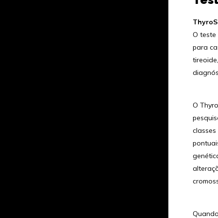
ThyroS
O teste
para ca
tireoid
diagnós
O Thyro
pesquis
classes
pontuai
genétic
alteraç
cromoss
Quando 