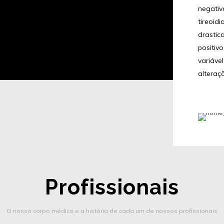
negativ
tireoid
drastic
positiv
variáve
alteraç
Profissionais
O nosso corpo médico e a história de cada um de nossos profissionais