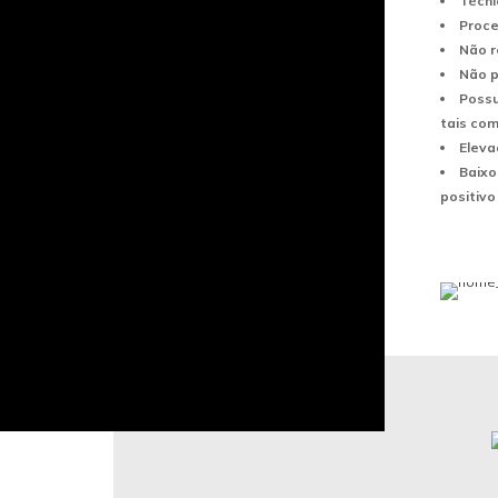
Técni
Proce
Não r
Não p
Possu
tais co
Eleva
Baixo
positivo