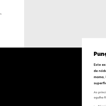
os
Punç
Este ex
de nódu
mama, l
superfic
As princ
agulha f