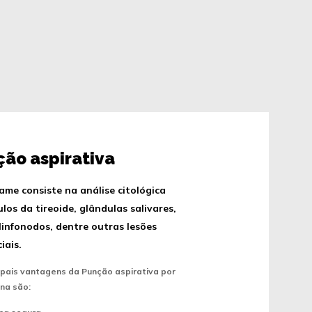
ão aspirativa
ame consiste na análise citológica
los da tireoide, glândulas salivares,
infonodos, dentre outras lesões
iais.
ipais vantagens da Punção aspirativa por
ina são: